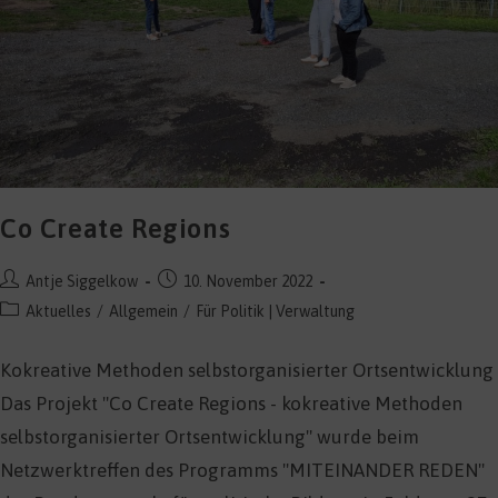
Co Create Regions
Beitrags-
Beitrag
Antje Siggelkow
10. November 2022
Autor:
veröffentlicht:
Beitrags-
Aktuelles
/
Allgemein
/
Für Politik | Verwaltung
Kategorie:
Kokreative Methoden selbstorganisierter Ortsentwicklung
Das Projekt "Co Create Regions - kokreative Methoden
selbstorganisierter Ortsentwicklung" wurde beim
Netzwerktreffen des Programms "MITEINANDER REDEN"