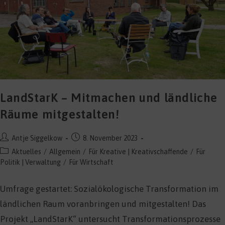
LandStarK – Mitmachen und ländliche
Räume mitgestalten!
Beitrags-
Beitrag
Antje Siggelkow
8. November 2023
Autor:
veröffentlicht:
Beitrags-
Aktuelles
/
Allgemein
/
Für Kreative | Kreativschaffende
/
Für
Kategorie:
Politik | Verwaltung
/
Für Wirtschaft
Umfrage gestartet: Sozialökologische Transformation im
ländlichen Raum voranbringen und mitgestalten! Das
Projekt „LandStarK“ untersucht Transformationsprozesse