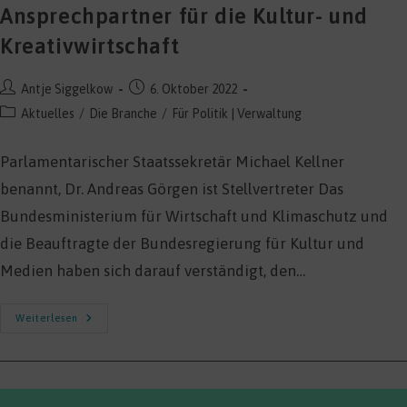
Ansprechpartner für die Kultur- und
Kreativwirtschaft
Beitrags-
Beitrag
Antje Siggelkow
6. Oktober 2022
Autor:
veröffentlicht:
Beitrags-
Aktuelles
/
Die Branche
/
Für Politik | Verwaltung
Kategorie:
Parlamentarischer Staatssekretär Michael Kellner
benannt, Dr. Andreas Görgen ist Stellvertreter Das
Bundesministerium für Wirtschaft und Klimaschutz und
die Beauftragte der Bundesregierung für Kultur und
Medien haben sich darauf verständigt, den…
Bundesregierung
Weiterlesen
Bestellt
Ansprechpartner
Für
Die
Kultur-
Und