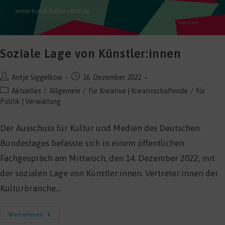
Soziale Lage von Künstler:innen
Beitrags-
Beitrag
Antje Siggelkow
16. Dezember 2022
Autor:
veröffentlicht:
Beitrags-
Aktuelles
/
Allgemein
/
Für Kreative | Kreativschaffende
/
Für
Kategorie:
Politik | Verwaltung
Der Ausschuss für Kultur und Medien des Deutschen
Bundestages befasste sich in einem öffentlichen
Fachgespräch am Mittwoch, den 14. Dezember 2022, mit
der sozialen Lage von Künstler:innen. Vertreter:innen der
Kulturbranche…
Soziale
Weiterlesen
Lage