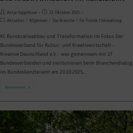
Beitrags-
Beitrag
Antje Siggelkow
22. Oktober 2025
Autor:
veröffentlicht:
Beitrags-
Aktuelles
/
Allgemein
/
Die Branche
/
Für Politik | Verwaltung
Kategorie:
KI, Bürokratieabbau und Transformation im Fokus Der
Bundesverband für Kultur- und Kreativwirtschaft -
Kreative Deutschland e.V. - war gemeinsam mit 37
Bundesverbänden und Institutionen beim Branchendialog
im Bundeskanzleramt am 20.10.2025…
Spitzentreffen
Weiterlesen
Zur
Zukunft
Der
Kultur-
Und
Kreativwirtschaft
Im
Kanzleramt