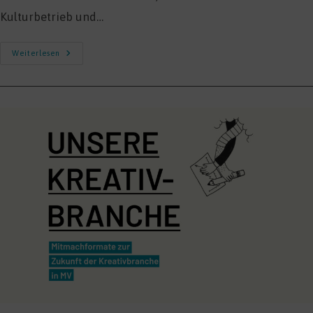
Kulturbetrieb und…
Studie
Weiterlesen
„Soziale
Und
Wirtschaftliche
Lage
Von
Soloselbständigen
Und
Hybrid
Beschäftigten
In
Der
Kultur-
Und
Kreativwirtschaft“