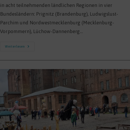
in acht teilnehmenden ländlichen Regionen in vier
Bundesländern: Prignitz (Brandenburg), Ludwigslust-
Parchim und Nordwestmecklenburg (Mecklenburg-
Vorpommern), Lüchow-Dannenberg…
LandStarK
Weiterlesen
–
Mitmachen
Und
Ländliche
Räume
Mitgestalten!