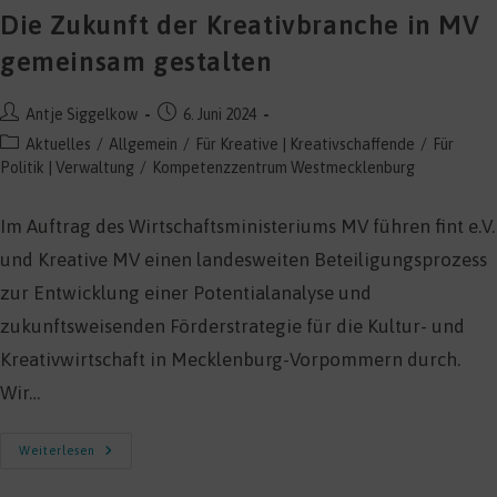
Die Zukunft der Kreativbranche in MV
gemeinsam gestalten
Beitrags-
Beitrag
Antje Siggelkow
6. Juni 2024
Autor:
veröffentlicht:
Beitrags-
Aktuelles
/
Allgemein
/
Für Kreative | Kreativschaffende
/
Für
Kategorie:
Politik | Verwaltung
/
Kompetenzzentrum Westmecklenburg
Im Auftrag des Wirtschaftsministeriums MV führen fint e.V.
und Kreative MV einen landesweiten Beteiligungsprozess
zur Entwicklung einer Potentialanalyse und
zukunftsweisenden Förderstrategie für die Kultur- und
Kreativwirtschaft in Mecklenburg-Vorpommern durch.
Wir…
Die
Weiterlesen
Zukunft
Der