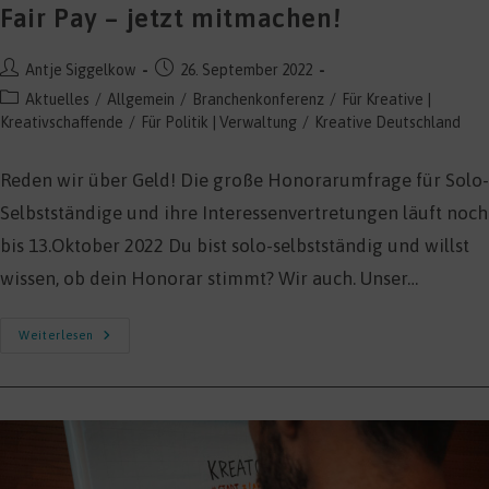
Fair Pay – jetzt mitmachen!
Beitrags-
Beitrag
Antje Siggelkow
26. September 2022
Autor:
veröffentlicht:
Beitrags-
Aktuelles
/
Allgemein
/
Branchenkonferenz
/
Für Kreative |
Kategorie:
Kreativschaffende
/
Für Politik | Verwaltung
/
Kreative Deutschland
Reden wir über Geld! Die große Honorarumfrage für Solo-
Selbstständige und ihre Interessenvertretungen läuft noch
bis 13.Oktober 2022 Du bist solo-selbstständig und willst
wissen, ob dein Honorar stimmt? Wir auch. Unser…
Fair
Weiterlesen
Pay
–
Jetzt
Mitmachen!