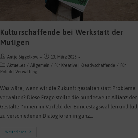
Kulturschaffende bei Werkstatt der
Mutigen
Beitrags-
Beitrag
Antje Siggelkow
13. März 2025
Autor:
veröffentlicht:
Beitrags-
Aktuelles
/
Allgemein
/
Für Kreative | Kreativschaffende
/
Für
Kategorie:
Politik | Verwaltung
Was wäre , wenn wir die Zukunft gestalten statt Probleme
verwalten? Diese Frage stellte die bundesweite Allianz der
Gestalter*innen im Vorfeld der Bundestagswahlen und lud
zu verschiedenen Dialogforen in ganz…
Kulturschaffende
Weiterlesen
Bei