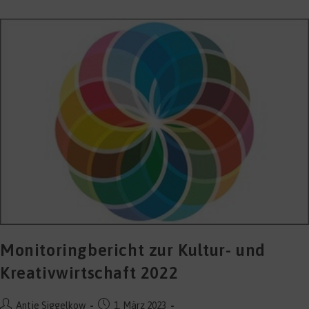
Internationales
DesignCamp
Monitoringbericht zur Kultur- und
Kreativwirtschaft 2022
Beitrags-
Beitrag
Antje Siggelkow
1. März 2023