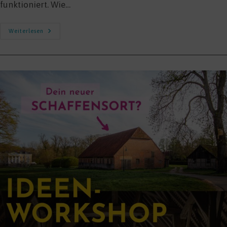
funktioniert. Wie…
Co
Weiterlesen
Create
Regions:
Erfolgsfaktoren
Der
Kooperativen
Ortsentwicklung