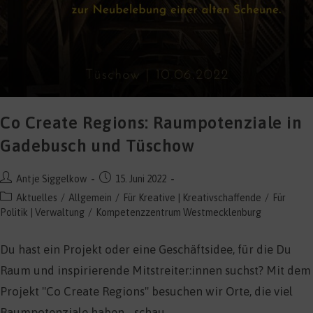
Co Create Regions: Raumpotenziale in
Gadebusch und Tüschow
Beitrags-
Beitrag
Antje Siggelkow
15. Juni 2022
Autor:
veröffentlicht:
Beitrags-
Aktuelles
/
Allgemein
/
Für Kreative | Kreativschaffende
/
Für
Kategorie:
Politik | Verwaltung
/
Kompetenzzentrum Westmecklenburg
Du hast ein Projekt oder eine Geschäftsidee, für die Du
Raum und inspirierende Mitstreiter:innen suchst? Mit dem
Projekt "Co Create Regions" besuchen wir Orte, die viel
Raumpotenziale haben - schau…