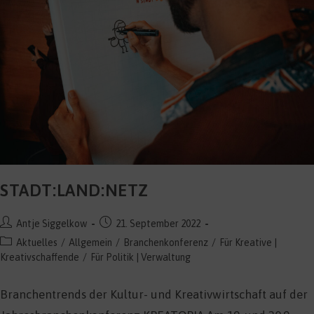
STADT:LAND:NETZ
Beitrags-
Beitrag
Antje Siggelkow
21. September 2022
Autor:
veröffentlicht:
Beitrags-
Aktuelles
/
Allgemein
/
Branchenkonferenz
/
Für Kreative |
Kategorie:
Kreativschaffende
/
Für Politik | Verwaltung
Branchentrends der Kultur- und Kreativwirtschaft auf der