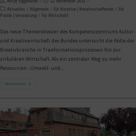
Beitrags-
Beitrag
Antje Siggelkow
22. November 2023
Autor:
veröffentlicht:
Beitrags-
Aktuelles
/
Allgemein
/
Für Kreative | Kreativschaffende
/
Für
Kategorie:
Politik | Verwaltung
/
Für Wirtschaft
Das neue Themendossier des Kompetenzzentrums Kultur-
und Kreativwirtschaft des Bundes untersucht die Rolle der
Kreativbranche in Tranformationsprozessen hin zur
zirkulären Wirtschaft. Als ein zentraler Weg zu mehr
Ressourcen-, Umwelt- und…
Kreislaufwirtschaft
Weiterlesen
In
Der
Kultur-
Und
Kreativwirtschaft