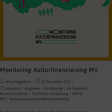
Monitoring Kulturfinanzierung MV
Beitrags-
Beitrag
Antje Siggelkow
14. November 2022
Autor:
veröffentlicht:
Beitrags-
Aktuelles
/
Allgemein
/
Die Branche
/
Für Kreative |
Kategorie:
Kreativschaffende
/
Für Politik | Verwaltung
/
KKW in
MV
/
Kompetenzzentrum Westmecklenburg