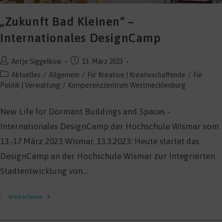
„Zukunft Bad Kleinen“ –
Internationales DesignCamp
Beitrags-
Beitrag
Antje Siggelkow
13. März 2023
Autor:
veröffentlicht:
Beitrags-
Aktuelles
/
Allgemein
/
Für Kreative | Kreativschaffende
/
Für
Kategorie:
Politik | Verwaltung
/
Kompetenzzentrum Westmecklenburg
New Life for Dormant Buildings and Spaces -
Internationales DesignCamp der Hochschule Wismar vom
13.-17.März 2023 Wismar, 13.3.2023: Heute startet das
DesignCamp an der Hochschule Wismar zur Integrierten
Stadtentwicklung von…
„Zukunft
Weiterlesen
Bad
Kleinen“
–