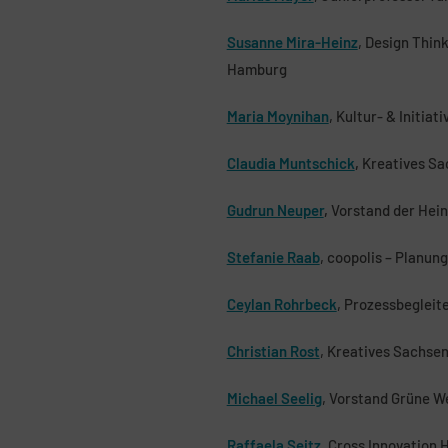
Susanne Mira-Heinz
, Design Thin
Hamburg
Maria Moynihan
, Kultur- & Initia
Claudia Muntschick
,
Kreatives Sa
Gudrun Neuper
,
Vorstand der Hein
Stefanie Raab
, coopolis – Planun
Ceylan Rohrbeck
, Prozessbegleit
Christian Rost
, Kreatives Sachsen 
Michael Seelig
, Vorstand Grüne W
Raffaela Seitz
, Cross Innovation