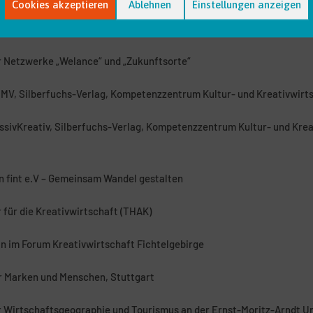
Cookies akzeptieren
Ablehnen
Einstellungen anzeigen
äftsführerin neuland21
r Netzwerke „Welance“ und „Zukunftsorte“
e MV, Silberfuchs-Verlag, Kompetenzzentrum Kultur- und Kreativwir
ssivKreativ, Silberfuchs-Verlag, Kompetenzzentrum Kultur- und Krea
n fint e.V – Gemeinsam Wandel gestalten
 für die Kreativwirtschaft (THAK)
 im Forum Kreativwirtschaft Fichtelgebirge
ür Marken und Menschen, Stuttgart
ür Wirtschaftsgeographie und Tourismus an der Ernst-Moritz-Arndt Un