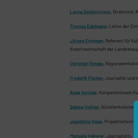
Laima Dockeviciene
,
Direktorin, 
Thomas Edelmann
, Leiter der En
Jürgen Enninger
,
Referent für Kul
Kreativwirtschaft der Landeshaup
Christian Fenske
, Regionalentwic
Frederik Fischer
, Journalist und
Anne Gericke
, Kompetenzteam Kul
Sabine Gollner
, Künstlerkolonie F
Josephine Hage
, Projektleiterin
Manuela Heberer
, Journalistin, 