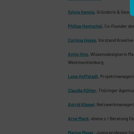
Sylvia Hennig
, Gründerin & Gesch
Philipp Hentschel
, Co-Founder de
Corinna Hesse
, Vorstand Kreativ
Antje Hinz
, Wissensdesignerin Ma
Westmecklenburg
Lena Hoffstadt
, Projektmanageri
Claudia Köhler
, Thüringer Agentur
Astrid Köppel
, Netzwerkmanagerin
Arne Mack
, ebene c / Beratung f
Marius Mayer
, Juniorprofessor f