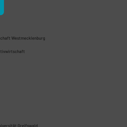
tschaft Westmecklenburg
tivwirtschaft
iversität Greifswald