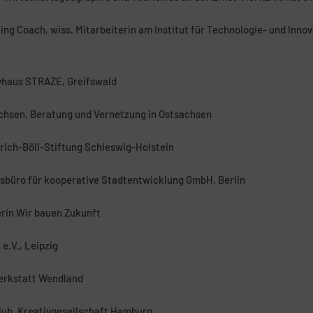
king Coach, wiss. Mitarbeiterin am Institut für Technologie- und In
tivhaus STRAZE, Greifswald
chsen, Beratung und Vernetzung in Ostsachsen
rich-Böll-Stiftung Schleswig-Holstein
gsbüro für kooperative Stadtentwicklung GmbH, Berlin
erin Wir bauen Zukunft
e.V., Leipzig
erkstatt Wendland
 Hub, Kreativgesellschaft Hamburg