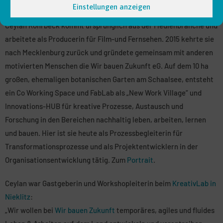
Einstellungen anzeigen
Ceylan Rohrbeck kommt ursprünglich aus der Medienbranche und
arbeitete als Producerin für Film-und Fernsehen. 2015 kehrte sie
nach Mecklenburg zurück und gründete gemeinsam mit anderen
motivierten Menschen die Wir bauen Zukunft eG. Auf dem 10 ha
großen, ehemaligen botanischen Garten am Schaalsee, entsteht
ein Co Working Space und FabLab als „New Work Village“ und
Innovations-HUB für kreative Prozesse, Austausch und
Forschung in den Bereichen nachhaltig leben, arbeiten, lernen
und bauen. Hier ist sie heute als Prozessbegleiterin für
Transformationsprozesse und als Projektentwicklern in der
Organisationsentwicklung tätig. Zum
Portrait
.
Ceylan war Gastgeberin und Workshopleiterin beim
KreativLab in
Nieklitz
:
„Wir wollen bei
Wir bauen Zukunft
temporäres, agiles und fluides