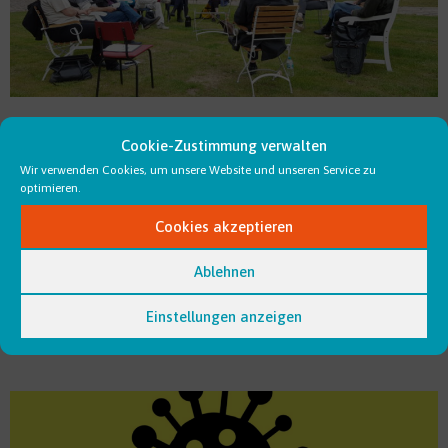
LandStarK – Mitmachen und ländliche Räume
Cookie-Zustimmung verwalten
mitgestalten!
Wir verwenden Cookies, um unsere Website und unseren Service zu
8. November 2023
optimieren.
Umfrage gestartet: Sozialökologische Transformation im
Cookies akzeptieren
ländlichen Raum voranbringen und mitgestalten! Das Projekt
„LandStarK“ untersucht Transformationsprozesse in acht
Ablehnen
teilnehmenden ländlichen Regionen in vier Bundesländern:
Prignitz (Brandenburg),
Einstellungen anzeigen
Weiterlesen »