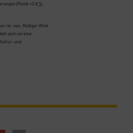
erungen (Musik +0,8
%
,
or rer. oec. Rüdiger Wink
elt sich um eine
Kultur- und