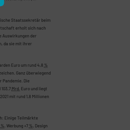
rische Staatssekretär beim
tschaft erholt sich nach
ie Auswirkungen der
, da sie mit ihrer
iarden Euro um rund 4,8
%
zeichen. Ganz überwiegend
er Pandemie. Die
 103,7
Mrd.
Euro und liegt
021 mit rund 1,8 Millionen
h: Einige Teilmärkte
9
%
, Werbung +7
%
, Design