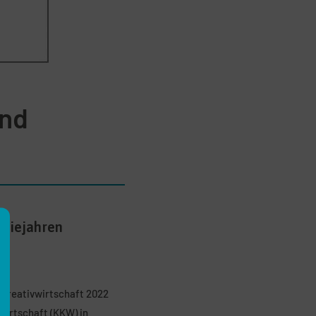
und
emiejahren
 Kreativwirtschaft 2022
wirtschaft (KKW) in