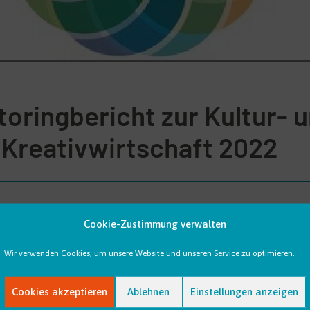
toringbericht zur Kultur- 
Kreativwirtschaft 2022
schaft schrittweise Erholung nach schweren Pand
Cookie-Zustimmung verwalten
Wir verwenden Cookies, um unsere Website und unseren Service zu optimieren.
haft und Klimaschutz (BMWK) hat den Monitoringbericht Kultur- und
Cookies akzeptieren
Ablehnen
Einstellungen anzeigen
tlichen Kennzahlen die Lage und Perspektiven der Kultur- und Kreativ