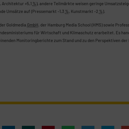
, Architektur +5,1
%
), andere Teilmärkte weisen geringe Umsatzsteig
ende Umsätze auf (Pressemarkt -1,3
%
, Kunstmarkt -2
%
).
 der Goldmedia
GmbH
, der Hamburg Media School (HMS) sowie Profess
ndesministeriums für Wirtschaft und Klimaschutz erarbeitet. Es hand
einenden Monitoringberichte zum Stand und zu den Perspektiven der 
.