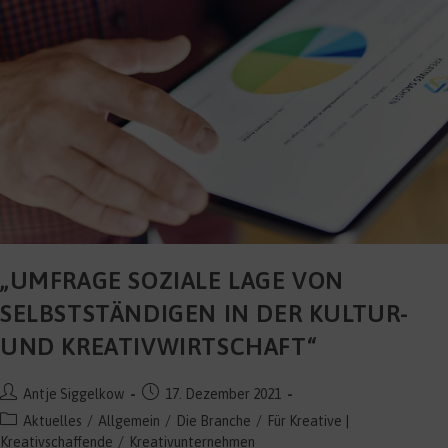
Weiten
Unseres
Landes
„UMFRAGE SOZIALE LAGE VON
SELBSTSTÄNDIGEN IN DER KULTUR-
UND KREATIVWIRTSCHAFT“
Beitrags-
Beitrag
Antje Siggelkow
17. Dezember 2021
Autor:
veröffentlicht:
Beitrags-
Aktuelles
/
Allgemein
/
Die Branche
/
Für Kreative |
Kategorie:
Kreativschaffende
/
Kreativunternehmen