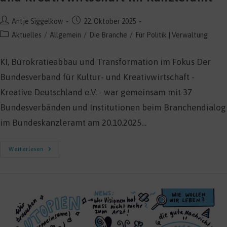
Beitrags-
Beitrag
Antje Siggelkow
22. Oktober 2025
Autor:
veröffentlicht:
Beitrags-
Aktuelles
/
Allgemein
/
Die Branche
/
Für Politik | Verwaltung
Kategorie:
KI, Bürokratieabbau und Transformation im Fokus Der
Bundesverband für Kultur- und Kreativwirtschaft -
Kreative Deutschland e.V. - war gemeinsam mit 37
Bundesverbänden und Institutionen beim Branchendialog
im Bundeskanzleramt am 20.10.2025…
Spitzentreffen
Weiterlesen
Zur
Zukunft
Der
Kultur-
Und
Kreativwirtschaft
Im
Kanzleramt