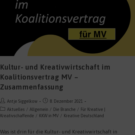
Kultur- und Kreativwirtschaft im
Koalitionsvertrag MV –
Zusammenfassung
Beitrags-
Beitrag
Antje Siggelkow
8. Dezember 2021
Autor:
veröffentlicht:
Beitrags-
Aktuelles
/
Allgemein
/
Die Branche
/
Für Kreative |
Kategorie:
Kreativschaffende
/
KKW in MV
/
Kreative Deutschland
Was ist drin für die Kultur- und Kreativwirtschaft in