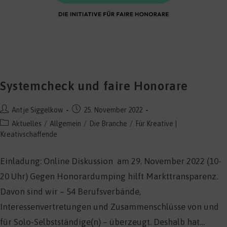
Systemcheck und faire Honorare
Beitrags-
Beitrag
Antje Siggelkow
25. November 2022
Autor:
veröffentlicht:
Beitrags-
Aktuelles
/
Allgemein
/
Die Branche
/
Für Kreative |
Kategorie:
Kreativschaffende
Einladung: Online Diskussion am 29. November 2022 (10-
20 Uhr) Gegen Honorardumping hilft Markttransparenz.
Davon sind wir – 54 Berufsverbände,
Interessenvertretungen und Zusammenschlüsse von und
für Solo-Selbstständige(n) – überzeugt. Deshalb hat…