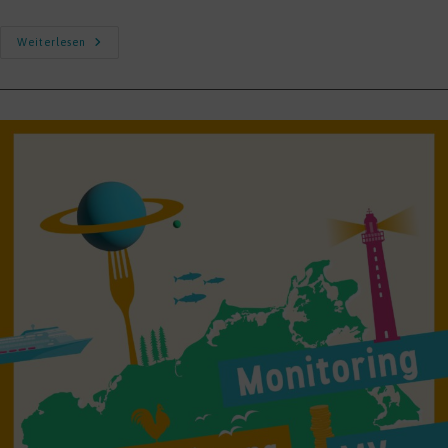
Systemcheck
Weiterlesen
Und
Faire
Honorare