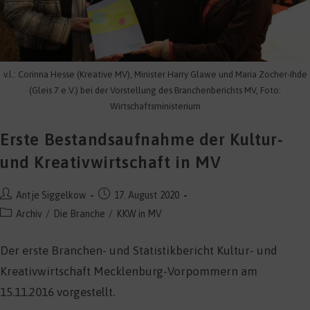
v.l.: Corinna Hesse (Kreative MV), Minister Harry Glawe und Maria Zocher-Ihde
(Gleis 7 e.V.) bei der Vorstellung des Branchenberichts MV, Foto:
Wirtschaftsministerium
Erste Bestandsaufnahme der Kultur-
und Kreativwirtschaft in MV
Beitrags-
Beitrag
Antje Siggelkow
17. August 2020
Autor:
veröffentlicht:
Beitrags-
Archiv
/
Die Branche
/
KKW in MV
Kategorie:
Der erste Branchen- und Statistikbericht Kultur- und
Kreativwirtschaft Mecklenburg-Vorpommern am
15.11.2016 vorgestellt.