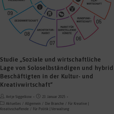
Studie „Soziale und wirtschaftliche
Lage von Soloselbständigen und hybrid
Beschäftigten in der Kultur- und
Kreativwirtschaft“
Beitrags-
Beitrag
Antje Siggelkow
23. Januar 2025
Autor:
veröffentlicht:
Beitrags-
Aktuelles
/
Allgemein
/
Die Branche
/
Für Kreative |
Kategorie:
Kreativschaffende
/
Für Politik | Verwaltung