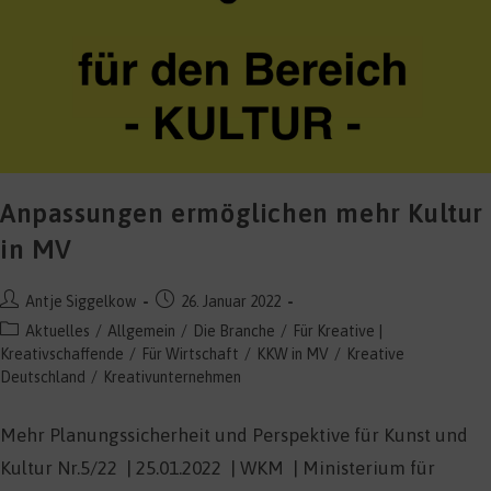
Anpassungen ermöglichen mehr Kultur
in MV
Beitrags-
Beitrag
Antje Siggelkow
26. Januar 2022
Autor:
veröffentlicht:
Beitrags-
Aktuelles
/
Allgemein
/
Die Branche
/
Für Kreative |
Kategorie:
Kreativschaffende
/
Für Wirtschaft
/
KKW in MV
/
Kreative
Deutschland
/
Kreativunternehmen
Mehr Planungssicherheit und Perspektive für Kunst und
Kultur Nr.5/22 | 25.01.2022 | WKM | Ministerium für