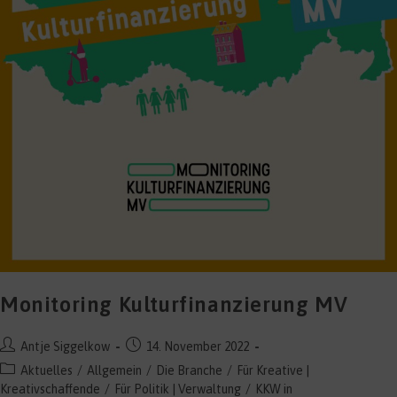
Monitoring Kulturfinanzierung MV
Beitrags-
Beitrag
Antje Siggelkow
14. November 2022
Autor:
veröffentlicht:
Beitrags-
Aktuelles
/
Allgemein
/
Die Branche
/
Für Kreative |
Kategorie:
Kreativschaffende
/
Für Politik | Verwaltung
/
KKW in