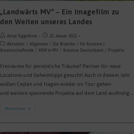
„Landwärts MV“ – Ein Imagefilm zu
den Weiten unseres Landes
Beitrags-
Beitrag
Antje Siggelkow
21. Januar 2022
Autor:
veröffentlicht:
Beitrags-
Aktuelles
/
Allgemein
/
Die Branche
/
Für Kreative |
Kategorie:
Kreativschaffende
/
KKW in MV
/
Kreative Deutschland
/
Projekte
Freiräume für persönliche Träume? Partner für neue
Locations und Geheimtipps gesucht! Auch in diesem Jahr
wollen Ceylan und Hagen wieder on Tour gehen
und weitere spannende Projekte auf dem Land ausfindig…
„Landwärts
Weiterlesen
MV“
–
Ein
Imagefilm
Zu
Den