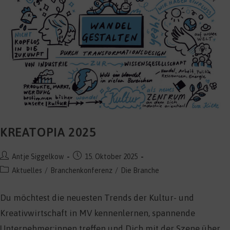
KREATOPIA 2025
Beitrags-
Beitrag
Antje Siggelkow
15. Oktober 2025
Autor:
veröffentlicht:
Beitrags-
Aktuelles
/
Branchenkonferenz
/
Die Branche
Kategorie:
Du möchtest die neuesten Trends der Kultur- und
Kreativwirtschaft in MV kennenlernen, spannende
Unternehmer:innen treffen und Dich mit der Szene über