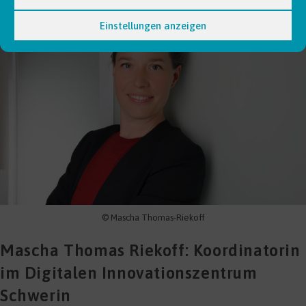
Stadt
Und
Einstellungen anzeigen
Land
© Mascha Thomas-Riekoff
Mascha Thomas Riekoff: Koordinatorin
im Digitalen Innovationszentrum
Schwerin