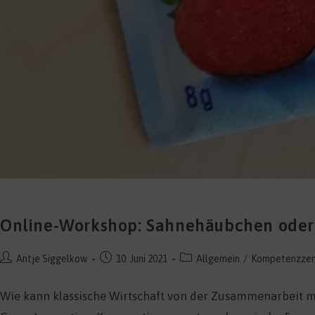
Online-Workshop: Sahnehäubchen oder
Beitrags-
Beitrag
Beitrags-
Antje Siggelkow
10. Juni 2021
Allgemein
/
Kompetenzzen
Autor:
veröffentlicht:
Kategorie:
Wie kann klassische Wirtschaft von der Zusammenarbeit mi