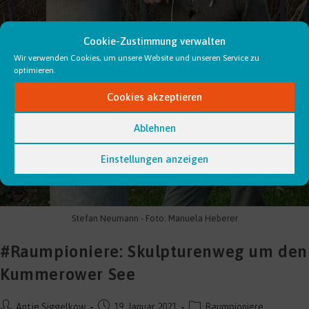
Cookie-Zustimmung verwalten
Wir verwenden Cookies, um unsere Website und unseren Service zu
optimieren.
Cookies akzeptieren
Ablehnen
Einstellungen anzeigen
Stefan Neumann - Foto: Manuela Heberer
#Raumpioniere: Skulpturenweg um den
Kummerower See
Beitrags-
Beitrag
Beitrags-
Antje Siggelkow
19. Januar 2021
Raumpioniere