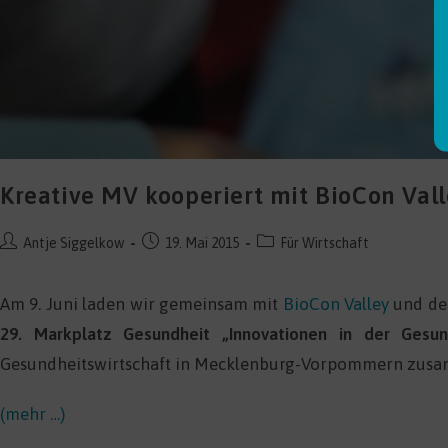
Kreative MV kooperiert mit BioCon Val
Beitrags-
Beitrag
Beitrags-
Antje Siggelkow
19. Mai 2015
Für Wirtschaft
Autor:
veröffentlicht:
Kategorie:
Am 9. Juni laden wir gemeinsam mit
BioCon Valley
und d
29. Markplatz Gesundheit „Innovationen in der Gesun
Gesundheitswirtschaft in Mecklenburg-Vorpommern zus
(mehr …)