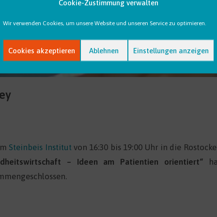
Cookie-Zustimmung verwalten
Wir verwenden Cookies, um unsere Website und unseren Service zu optimieren.
Cookies akzeptieren
Ablehnen
Einstellungen anzeigen
ley
em
Steinbeis Institut
von 16:30 bis 19:00 Uhr in die Rostock
dheitswirtschaft – Ideen am Patientien orientiert“
h
ammengeschlossen.