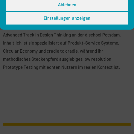
Ablehnen
Susanne Mira Heinz hat Betriebswirtschaftslehre in Lüneburg
Einstellungen anzeigen
und Santiago de Chile sowie im Master Sustainability Science an
der Leuphana Universität Lüneburg studiert. Sie besuchte den
Advanced Track in Design Thinking an der d.school Potsdam.
Inhaltlich ist sie spezialisiert auf Produkt-Service Systeme,
Circular Economy und cradle to cradle, während ihr
methodisches Steckenpferd ausgiebiges low resolution
Prototype Testing mit echten Nutzern im realen Kontext ist.