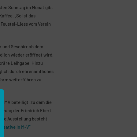
sten Sonntag im Monat gibt
ffee. „So ist das
 Feustel-Liess vom Verein
ar und Geschirr ab dem
dlich wieder eröffnet wird.
oräre Leihgabe. Hinzu
öglich durch ehrenamtliches
Form weiterführen zu
e MV beteiligt, zu dem die
ützung der Friedrich Ebert
 Die Ausstellung besteht
Kreative in M-V“