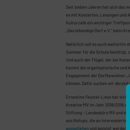
Seit sieben Jahren hat sich das m
es mit Konzerten, Lesungen und A
Kulturcafé ein wichtiger Treffpun
„Das lebendige Dorf e.V.“ beim Kr
Natürlich soll es auch weiterhin s
Sommer für die Schule benötigt, d
Und auch der Flügel, der bei Konz
kommt die organisatorische und ko
Engagement der Dorfbewohner. „Wi
können. Dafür suchen wir derzeit
Ernestine Feustel-Liess hat sich 
Kreative MV im Jahr 2018/2019 auf
Stiftung – Landesbüro MV und des 
aus Rollups, die an interessierte 
ausgeliehen
und gezeigt werden 