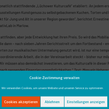
onatlich stattfindende „Lüchower Kulturcafé“ etabliert: An jedem er
usstellungen Kunstgenuss zu selbstgebackenen Kuchen, Torten und Ka
kt für Jung und Alt in unserer Region geworden“, berichtet Ernestine
eativLab in Marlow.
tattfinden, aber jede Entwicklung hat ihren Preis. So wird das Mobili
ie dann – nach sieben Jahren Gerichtsstreit um den Fortbestand – en
erten zur musikalischen Untermalung genutzt wird, ist nur eine temp
ordinierende Arbeit, die in der Vereinsarbeit steckt – bisher nur m
r müssen also demnächst investieren, um das Kulturcafé in dieser 
 nach passenden Finanzierungsmöglichkeiten.“
Text: Manuela Heberer
Cookie-Zustimmung verwalten
mit ihrer Projektidee am Landeswettbewerb für kreative Raumpionier
gerufen hatte. Die zehn nominierten Projekte haben wir mit Unterst
Wir verwenden Cookies, um unsere Website und unseren Service zu optimieren.
Landesfrauenrates MV e.V. in einer Wanderausstellung portraitiert.
Partner kostenfrei
über die Friedrich Ebert Stiftung unter dem Titel „
Cookies akzeptieren
Ablehnen
Einstellungen anzeigen
können.