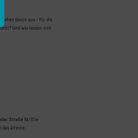
nd
 gehen davon aus – für die
kunft? Und wie lassen sich
nder Straße 10/11 in
 das älteste