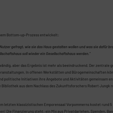
nem Bottom-up-Prozess entwickelt:
Nutzer gefragt, wie sie das Haus gestalten wollen und was sie dafür br
llschaftshaus soll wieder ein Gesellschaftshaus werden.“
ändig, aber das Ergebnis ist mehr als beeindruckend. Der zentrale g
eranstaltungen. In offenen Werkstätten und Bürogemeinschaften kö
d politische Initiativen ihre Angebote und Aktivitäten gemeinsam en
e Bibliothek aus dem Nachlass des Zukunftsforschers Robert Jungk 
em letzten klassizistischen Emporensaal Vorpommerns kostet rund 5 M
n! Die Finanzierung steht: ein Mix aus Privatdarlehen, Spenden, Ban