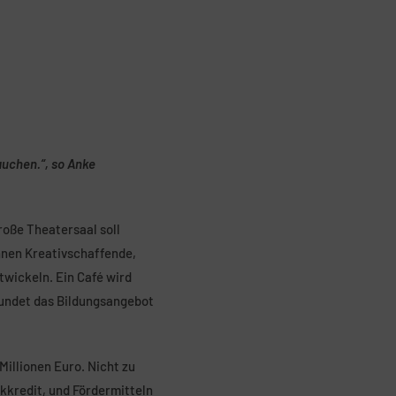
auchen.“, so Anke
roße Theatersaal soll
nnen Kreativschaffende,
twickeln. Ein Café wird
rundet das Bildungsangebot
illionen Euro. Nicht zu
kkredit, und Fördermitteln