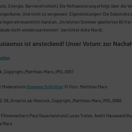
z, Energie, Barrierefreiheit). Die Refinanzierung erfolgt über die V
ngsräume. Und nicht zu vergessen: Eigenleistungen! Die Subotniks si
is legen ehrenamtlich Hand an. „Im letzten Sommer gastierten 80 frei
bäude nicht wiederzuerkennen“, berichtet Anke Nordt.
husiasmus ist ansteckend! Unser Votum: zur Nach
tation
it Moderatorin
Susanne Schrötter
© Foto: Matthias Marx
n Filmemachern Paul Sauerland und Lucas Treise, Anett Hauswald (Ku
s Marx