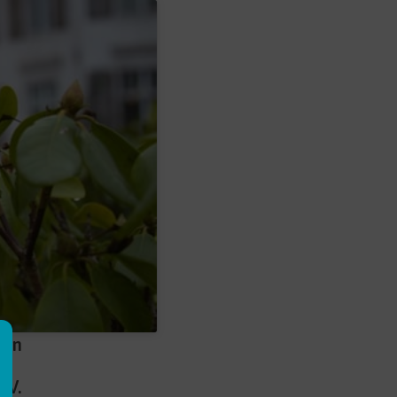
eln
.V.