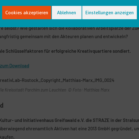
r mehr Städten und Regionen einen maßgeblichen wirtschaftlichen u
Cookies akzeptieren
Ablehnen
Einstellungen anzeigen
ionstreiber dar.
Was macht ein solches Quartier aus? Welche Impulse
re selbst? Wie gestalten sich die kollaborativen Arbeitsplätze der Zu
langfristig gemeinsam mit den Akteuren planen und entwickeln?
e Schlüsselfaktoren für erfolgreiche Kreativquartiere sondiert.
n zum Download
 die Kreisstadt Parchim zum Leuchten © Foto: Matthias Marx
ld
Kultur- und Initiativenhaus Greifswald e.V. die STRAZE
in der Stralsu
 überwiegend ehrenamtlich Aktiven hat eine 2013 GmbH gegründet, um
kaufen.