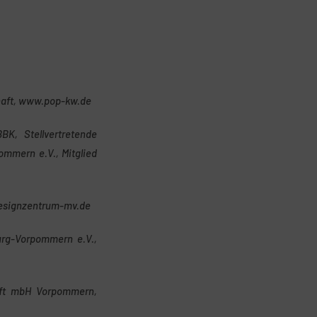
haft, www.pop-kw.de
K, Stellvertretende
mmern e.V., Mitglied
designzentrum-mv.de
burg-Vorpommern e.V.,
haft mbH Vorpommern,