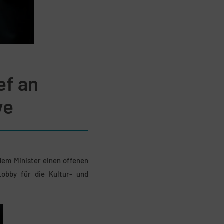
ef an
we
dem Minister einen offenen
Lobby für die Kultur- und