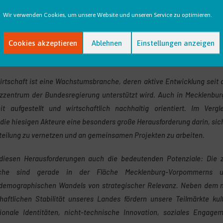
Wir verwenden Cookies, um unsere Website und unseren Service zu optimieren.
er,
Cookies akzeptieren
Ablehnen
Einstellungen anzeigen
e Konferenz nutzen, um auch über diesen Tag hinaus Impulse an di
n.
wirtschaft ist eine Wachstumsbranche, deren aktive Entwicklung seit 
zentrum der Bundesregierung unterstützt wird. Auch in Mecklenbur
breit aufgestellt und wirtschaftlich nachhaltig orientiert. Im Ver
r die hiesigen Akteure eine besonders große Herausforderung darin, si
rteilung zu vernetzen und an gemeinsamen Projekten zu arbeiten.
diesen Herausforderungen auch die bedeutenden Potenziale: Die za
nche sind gerade in der Fläche Mecklenburg-Vorpommerns u
demographischen Wandels von strategischer Relevanz. Neben dem 
haftlichen Stabilität unseres Landes fördern unsere Teilmärkte kul
onale Identitäten, nicht-technische Innovation, soziales Engag