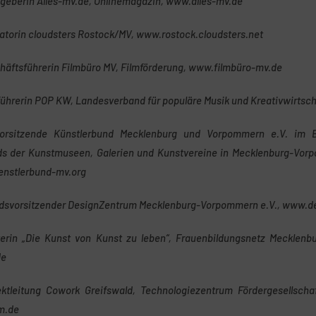
geberin Alles-mv.de, Onlinemagazin, www.alles-mv.de
iatorin cloudsters Rostock/MV, www.rostock.cloudsters.net
häftsführerin Filmbüro MV, Filmförderung, www.filmbüro-mv.de
ührerin POP KW, Landesverband für populäre Musik und Kreativwirtsc
vorsitzende Künstlerbund Mecklenburg und Vorpommern e.V. im BB
ds der Kunstmuseen, Galerien und Kunstvereine in Mecklenburg-Vorpo
enstlerbund-mv.org
andsvorsitzender DesignZentrum Mecklenburg-Vorpommern e.V., www.
iterin „Die Kunst von Kunst zu leben“, Frauenbildungsnetz Mecklen
de
ktleitung Cowork Greifswald, Technologiezentrum Fördergesellsc
m.de