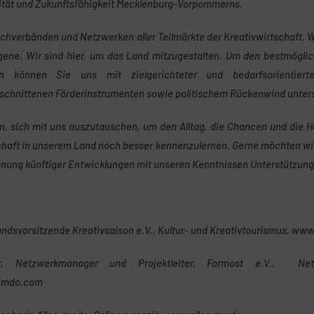
vität und Zukunftsfähigkeit Mecklenburg-Vorpommerns.
achverbänden und Netzwerken aller Teilmärkte der Kreativwirtschaft. 
ene. Wir sind hier, um das Land mitzugestalten. Um den bestmöglich
n können Sie uns mit zielgerichteter und bedarfsorientierter
chnittenen Förderinstrumenten sowie politischem Rückenwind unters
, sich mit uns auszutauschen, um den Alltag, die Chancen und die 
schaft in unserem Land noch besser kennenzulernen. Gerne möchten wi
anung künftiger Entwicklungen mit unseren Kenntnissen Unterstützung 
andsvorsitzende Kreativsaison e.V., Kultur- und Kreativtourismus, www
ir, Netzwerkmanager und Projektleiter, Formost e.V., Net
jimdo.com