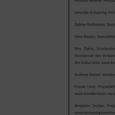
Manuela Heberer, Heraus
Veronika Schubring, Init
Sabine Matthiesen, Gesc
Dana Bauers, Geschäftsf
Miro Zahra, Vorstands
Vorsitzende des Verban
des Kulturrates, www.ku
Andreas Dietzel, Vorst
Frauke Lietz, Projektle
www.künstlerinnen-mv.
Benjamin Techen, Proje
www.technologiezentru