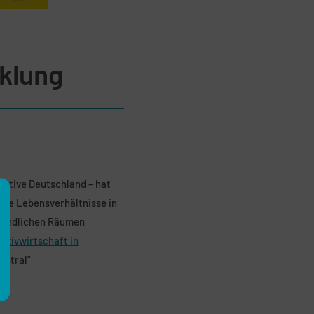
klung
eative Deutschland – hat
ige Lebensverhältnisse in
 ländlichen Räumen
ativwirtschaft in
entral“