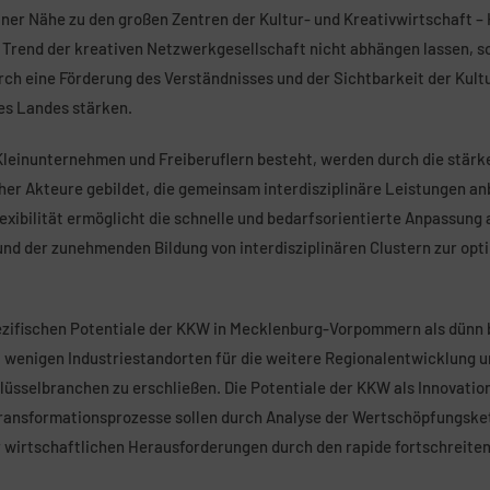
r Nähe zu den großen Zentren der Kultur- und Kreativwirtschaft – 
 Trend der kreativen Netzwerkgesellschaft nicht abhängen lassen, so
ch eine Förderung des Verständnisses und der Sichtbarkeit der Kult
des Landes stärken.
leinunternehmen und Freiberuflern besteht, werden durch die stärke
er Akteure gebildet, die gemeinsam interdisziplinäre Leistungen an
exibilität ermöglicht die schnelle und bedarfsorientierte Anpassung
 und der zunehmenden Bildung von interdisziplinären Clustern zur op
pezifischen Potentiale der KKW in Mecklenburg-Vorpommern als dünn 
 wenigen Industriestandorten für die weitere Regionalentwicklung 
lüsselbranchen zu erschließen. Die Potentiale der KKW als Innovati
ransformationsprozesse sollen durch Analyse der Wertschöpfungsket
 wirtschaftlichen Herausforderungen durch den rapide fortschreiten